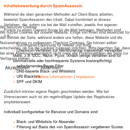
Inhaltsbewertung durch SpamAssassin
Während die oben genannten Methoden auf Client-Basis arbeiten,
bewertet SpamAssassin den Inhalt. Dabei kombiniert er diverse
Verfahren, die, sofern sie bei der Mail zutreffen, jeweils ihre eigenen
Wir benutzen Cookies
Punkte zu einem Gesamt-Score für die Mail beitragen, Methoden sind
Wir nutzen Cookies auf unserer Website. Einige von ihnen sind essenziell für
u.a.:
den Betrieb der Seite, während andere uns helfen, diese Website und die
Nutzererfahrung zu verbessern (Tracking Cookies). Sie können selbst
>
Suchmuster-Erkennung für Header und Body
entscheiden, ob Sie die Cookies zulassen möchten. Bitte beachten Sie, dass
>
Checksum-Verfahren zur Identifizierung massenhaft versandter
bei einer Ablehnung womöglich nicht mehr alle Funktionalitäten der Seite zur
Mails, z.B. DCC, Razor, Pyzor, iXhash (einige Verfahren sind für
Verfügung stehen.
kommerzielle oder hochfrequente Systeme kostenpflichtig)
>
selbstlernender Bayes-Filter
Akzeptieren
Ablehnen
>
DNS-basierte Black- und Whitelists
>
URI Blacklists
Weitere Informationen
|
Impressum
>
SPF und DKIM
Zusätzlich können eigene Regeln geschrieben werden. Wie bei
Virenscannern auch ist ein regelmäßiges Update des Regelsatzes
empfehlenswert.
Individuell konfigurierbar für Benutzer und Domains sind
>
Black- und Whitelists für Absender
>
Filterung auf Basis des von SpamAssassin vergebenen Scores