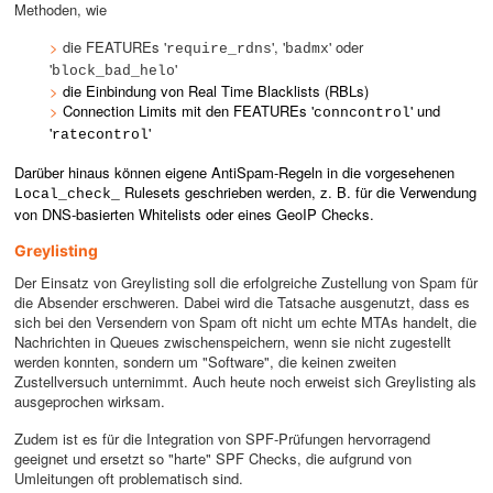
Methoden, wie
>
die FEATUREs '
', '
' oder
require_rdns
badmx
'
'
block_bad_helo
>
die Einbindung von
Real Time Blacklists (RBLs)
>
Connection Limits mit den FEATUREs '
' und
conncontrol
'
'
ratecontrol
Darüber hinaus können eigene AntiSpam-Regeln in die vorgesehenen
Rulesets geschrieben werden, z. B. für die Verwendung
Local_check_
von DNS-basierten Whitelists oder eines GeoIP Checks.
Greylisting
Der Einsatz von Greylisting soll die erfolgreiche Zustellung von Spam für
die Absender erschweren. Dabei wird die Tatsache ausgenutzt, dass es
sich bei den Versendern von Spam oft nicht um echte MTAs handelt, die
Nachrichten in Queues zwischenspeichern, wenn sie nicht zugestellt
werden konnten, sondern um "Software", die keinen zweiten
Zustellversuch unternimmt. Auch heute noch erweist sich Greylisting als
ausgeprochen wirksam.
Zudem ist es für die Integration von SPF-Prüfungen hervorragend
geeignet und ersetzt so "harte" SPF Checks, die aufgrund von
Umleitungen oft problematisch sind.