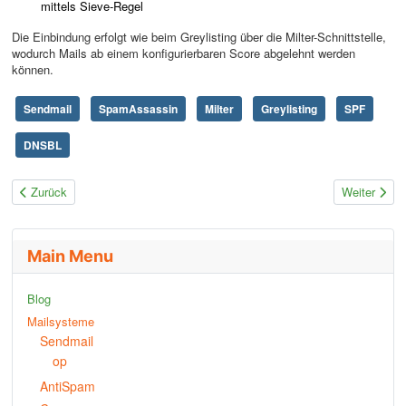
mittels Sieve-Regel
Die Einbindung erfolgt wie beim Greylisting über die Milter-Schnittstelle,
wodurch Mails ab einem konfigurierbaren Score abgelehnt werden
können.
Sendmail
SpamAssassin
Milter
Greylisting
SPF
DNSBL
Vorheriger Beitrag: Profil Edda Hochstrate
Nächster Bei
Zurück
Weiter
Main Menu
Blog
Mailsysteme
Sendmail
op
AntiSpam