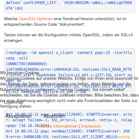
define(`confCIPHER_LIST', `HIGH:MEDIUM:!aNULL:!eNULL@STREN
GTH')dnl
Welche
OpenSSL-Optionen
eine Sendmail-Version unterstützt, ist im
entsprechenden Source Code "dokumentiert".
Testen können wir die Konfiguration mittels OpenSSL, indem wir SSLv3
erzwingen:
[root@popc ~]# openssl s_client -connect popc:25 -starttls 
smtp -ssl3
CONNECTED(00000003)
139739854346056:error:14094410:SSL routines:SSL3_READ_BYTE
Wir benutzen Cookies
S:sslv3 alert handshake failure:s3_pkt.c:1257:SSL alert nu
Wir nutzen Cookies auf unserer Website. Einige von ihnen sind essenziell für
mber 40
den Betrieb der Seite, während andere uns helfen, diese Website und die
139739854346056:error:1409E0E5:SSL routines:SSL3_WRITE_BYT
Nutzererfahrung zu verbessern (Tracking Cookies). Sie können selbst
ES:ssl handshake failure:s3_pkt.c:596
entscheiden, ob Sie die Cookies zulassen möchten. Bitte beachten Sie, dass
bei einer Ablehnung womöglich nicht mehr alle Funktionalitäten der Seite zur
Logeintrag:
Verfügung stehen.
Akzeptieren
Oct 19 00:33:12 popc sendmail[2949]: STARTTLS=server, erro
Ablehnen
r: accept failed=-1, SSL_error=1, errno=0, retry=-1, relay
Weitere Informationen
|
Impressum
=popc [10.10.10.133]
Oct 19 00:33:12 popc sendmail[2949]: STARTTLS=server: 294
9:error:1408A10B:SSL routines:SSL3_GET_CLIENT_HELLO:
wrong 