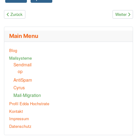
Vorheriger Beitrag: Perfect Forward Secrecy in Sendmail einrichten
Nächster Bei
Zurück
Weiter
Main Menu
Blog
Mailsysteme
Sendmail
op
AntiSpam
Cyrus
Mail-Migration
Profil Edda Hochstrate
Kontakt
Impressum
Datenschutz