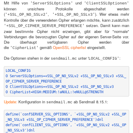
Mit Hilfe von
und
'ServerSSLOptions'
'ClientSSLOptionen'
können unsichere Protokolle abgeschaltet werden
(
,
). Wer etwas mehr
'+SSL_OP_NO_SSLv2'
'+SSL_OP_NO_SSLv3'
Kontrolle über die verwendeten Cipher erlangen möchte, kann zusätzlich
setzen. Damit kann man
'+SSL_OP_CIPHER_SERVER_PREFERENCE'
zwar bestimmte Cipher nicht erzwingen, gibt aber für "normale"
Verbindungen die bevorzugten Cipher auf der eigenen Server-Seite vor.
Die überhaupt verfügbaren Cipher werden über
die
gemäß
OpenSSL cipherlist
eingestellt.
'CipherList'
Die Optionen stehen in der
unter '
:
sendmail.mc
LOCAL_CONFIG'
LOCAL_CONFIG
O ServerSSLOptions=+SSL_OP_NO_SSLv2 +SSL_OP_NO_SSLv3 +SSL_
OP_CIPHER_SERVER_PREFERENCE
O ClientSSLOptions=+SSL_OP_NO_SSLv2 +SSL_OP_NO_SSLv3
O CipherList=HIGH:MEDIUM:!aNULL:!eNULL@STRENGTH
Update:
Konfiguration in
ab Sendmail 8.15.1:
sendmail.mc
define(`confSERVER_SSL_OPTIONS', `+SSL_OP_NO_SSLv2 +SSL_OP
_NO_SSLv3 +SSL_OP_CIPHER_SERVER_PREFERENCE')dnl
define(`confCLIENT_SSL_OPTIONS', `+SSL_OP_NO_SSLv2 +SSL_OP
_NO_SSLv3')dnl