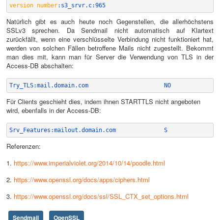
version number
:s3_srvr.c:965
Natürlich gibt es auch heute noch Gegenstellen, die allerhöchstens
SSLv3 sprechen. Da Sendmail nicht automatisch auf Klartext
zurückfällt, wenn eine verschlüsselte Verbindung nicht funktioniert hat,
werden von solchen Fällen betroffene Mails nicht zugestellt. Bekommt
man dies mit, kann man für Server die Verwendung von TLS in der
Access-DB abschalten:
Try_TLS:mail.domain.com                      NO  
Für Clients geschieht dies, indem ihnen STARTTLS nicht angeboten
wird, ebenfalls in der Access-DB:
Srv_Features:mailout.domain.com              S
Referenzen:
1.
https://www.imperialviolet.org/2014/10/14/poodle.html
2.
https://www.openssl.org/docs/apps/ciphers.html
3.
https://www.openssl.org/docs/ssl/SSL_CTX_set_options.html
Sendmail
OpenSSL