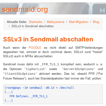
sendmaid.org
Aktuelle Seite:
Startseite
Mailsysteme
Mail-Migration
Blog
SSLv3 in Sendmail abschalten
SSLv3 in Sendmail abschalten
Auch wenn der
POODLE
es nicht direkt auf SMTP-Verbindungen
abgesehen hat, erinnert er doch nochmal daran, SSLv3 (und *hüstel*
SSLv2) auch in MTAs abzuschalten.
Sendmail muss dafür mit
kompiliert sein, wodurch u. a.
_FFR_TLS_1
die Optionen
sowie
und
'CipherList'
'ServerSSLOptions'
aktiviert werden. Das ist, obwohl FFR ("For
'ClientSSLOptions'
Future Release"), auch bei Standardpaketen fast immer der Fall, prüfen:
[root@popc ~]# sendmail -d0.13 < /dev/null
[...]
   FFR Defines: _FFR_TLS_1
[...]