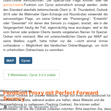
Drafs-Ordner kennzeichnen. Die Special-Use Flags können über die
-Funktion von Cyrus automatisch erzeugt werden. Jeder
autocreate
den Standard ebenfalls beherrschende Client (z. B. Thunderbird, Outlook
2016 oder die Webmailer Open-Xchange und Roundcube) verwendet die
serverseitigen Flags, um seine Ordner wie "Posteingang", "Entwürfe"
oder "Gesendet" mit denen des Servers zu mappen, anstatt, wie in der
Vergangenheit häufig der Fall, eigenmächtig neue anzulegen, weil er die
vom Server oder anderen Clients bereits vergebenen Namen für Spezial-
Ordner nicht verstand. Wer mit unterschiedlichen Clients per IMAP auf
seine Mailbox zugriff, hatte früher nur die —nicht einmal immer
vorhandene — Möglichkeit des händischen Ordner-Mappings, um nicht
in unheilvollem Ordnerchaos zu versinken.
IMAP
Cyrus
Weiterlesen: Cyrus 3.0.0 stable
Wir benutzen Cookies
Perdition Proxy mit Perfect Forward
Wir nutzen Cookies auf unserer Website. Einige von ihnen sind essenziell für
Secrecy
den Betrieb der Seite, während andere uns helfen, diese Website und die
Nutzererfahrung zu verbessern (Tracking Cookies). Sie können selbst
Details
Veröffentlicht: 06. November 2016
entscheiden, ob Sie die Cookies zulassen möchten. Bitte beachten Sie, dass