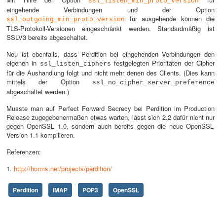
ssl_listen_min_proto_version
eingehende Verbindungen und der Option
für ausgehende können die
ssl_outgoing_min_proto_version
TLS-Protokoll-Versionen eingeschränkt werden. Standardmäßig ist
SSLV3 bereits abgeschaltet.
Neu ist ebenfalls, dass Perdition bei eingehenden Verbindungen den
eigenen in
festgelegten Prioritäten der Cipher
ssl_listen_ciphers
für die Aushandlung folgt und nicht mehr denen des Clients. (Dies kann
mittels der Option
ssl_no_cipher_server_preference
abgeschaltet werden.)
Musste man auf Perfect Forward Secrecy bei Perdition im Production
Release zugegebenermaßen etwas warten, lässt sich 2.2 dafür nicht nur
gegen OpenSSL 1.0, sondern auch bereits gegen die neue OpenSSL-
Version 1.1 kompilieren.
Referenzen:
1.
http://horms.net/projects/perdition/
Perdition
IMAP
POP3
OpenSSL