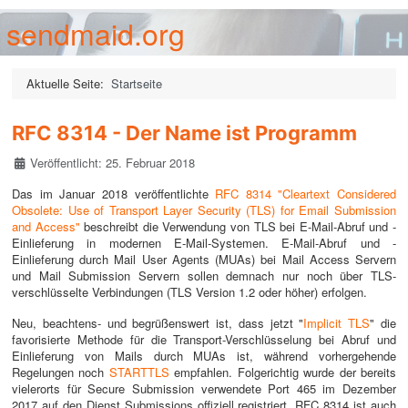
sendmaid.org
Aktuelle Seite:
Startseite
RFC 8314 - Der Name ist Programm
Details
Veröffentlicht: 25. Februar 2018
Das im Januar 2018 veröffentlichte
RFC 8314 "Cleartext Considered
Obsolete: Use of Transport Layer Security (TLS) for Email Submission
and Access"
beschreibt die Verwendung von TLS bei E-Mail-Abruf und -
Einlieferung in modernen E-Mail-Systemen. E-Mail-Abruf und -
Einlieferung durch Mail User Agents (MUAs) bei Mail Access Servern
und Mail Submission Servern sollen demnach nur noch über TLS-
verschlüsselte Verbindungen (TLS Version 1.2 oder höher) erfolgen.
Neu, beachtens- und begrüßenswert ist, dass jetzt "
Implicit TLS
" die
favorisierte Methode für die Transport-Verschlüsselung bei Abruf und
Einlieferung von Mails durch MUAs ist, während vorhergehende
Regelungen noch
STARTTLS
empfahlen. Folgerichtig wurde der bereits
vielerorts für Secure Submission verwendete Port 465 im Dezember
2017 auf den Dienst Submissions offiziell registriert. RFC 8314 ist auch