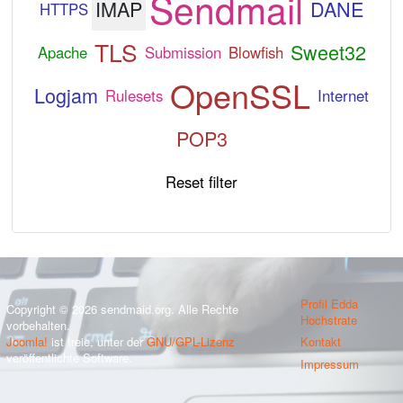
Sendmail
IMAP
DANE
HTTPS
TLS
Sweet32
Apache
Submission
Blowfish
OpenSSL
Logjam
Rulesets
Internet
POP3
Reset filter
Profil Edda
Copyright © 2026 sendmaid.org. Alle Rechte
Hochstrate
vorbehalten.
Joomla!
ist freie, unter der
GNU/GPL-Lizenz
Kontakt
veröffentlichte Software.
Impressum