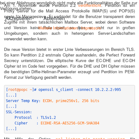
bei einer Ablehnung womöglich nicht mehr alle Funktionalitäten der Seite zur
Am 1. November wurde Perdition 2.2
veröffentlicht
. Perdition ist ein
Verfügung stehen.
Proxy Server für die Mail Access Protokolle IMAP(S) und POP3(S)
sowie für Managesieve. Er verbindet für die Benutzer transparent deren
Akzeptieren
Ablehnen
Zugriffe mit ihrem tatsächlichen Mailbox Server, wobei deren Software
und Version keine Rolle spielt, so dass er nicht nur in großen
Weitere Informationen
|
Impressum
Umgebungen, sondern auch in heterogenen Server-Landschaften
verwendet werden kann.
Die neue Version bietet in erster Linie Verbesserungen im Bereich TLS.
So kann Perdition 2.2 erstmals Cipher aushandeln, die Perfect Forward
Secrecy unterstützen. Die elliptische Kurve der EC-DHE und EC-DH
Cipher ist im Code fest vorgegeben. Für die DHE und DH Cipher müssen
die benötigten Diffie-Hellman-Parameter erzeugt und Perdition im PEM-
Format zur Verfügung gestellt werden.
[
root@popc ~
]# openssl s_client -connect 10.2.2.2:995
[...]
Server Temp Key: 
ECDH, prime256v1, 256 bits
[...]
SSL-Session:
    Protocol  : TLSv1.2
    Cipher    : 
ECDHE-RSA-AES256-GCM-SHA384
[...]
Mit Hilfe der Option
für