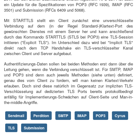
ein Update für die Spezifikationen von POP3 (RFC 1939), IMAP (RFC
3501) und Submission (RFCs 6409 und 5068).
Mit STARTTLS stellt ein Client zunächst eine unverschlüsselte
Verbindung auf dem (in der Regel Standard-)Klartext-Port des
gewünschten Dienstes mit einem Server her und kann anschließend
durch das Kommando STARTTLS (STLS bei POP3) eine TLS-Session
initiieren ("Explicit TLS"). Im Unterschied dazu wird bei "Implicit TLS"
direkt nach dem TCP Handshake ein TLS-verschlüsselter Kanal
zwischen Client und Server aufgebaut.
Authentifizierungs-Daten sollen bei beiden Methoden erst dann über die
Leitung gehen, wenn die Verbindung verschlüsselt ist. Für SMTP, IMAP
und POP3 sind denn auch jeweils Methoden (siehe unten) definiert,
genau dies vom Client zu fordern, will man keinen Klartext-Verkehr
erlauben. Doch sind diese natürlich im Gegensatz zur impliziten TLS-
Verschlüsselung auf dedizierten TLS Ports bereits protokollbedingt
anfällig für Implementierungs-Schwächen auf Client-Seite und Man-in-
the-middle-Angriffe.
Sendmail
Perdition
SMTP
IMAP
POP3
Cyrus
TLS
Submission