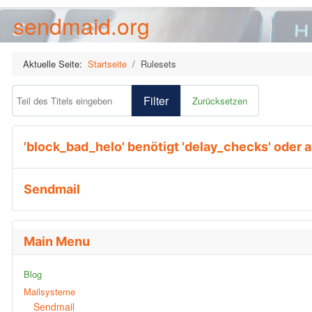
sendmaid.org
Aktuelle Seite:
Startseite
Rulesets
Teil des Titels eingeben
Filter
Zurücksetzen
'block_bad_helo' benötigt 'delay_checks' oder 
Sendmail
Main Menu
Blog
Mailsysteme
Sendmail