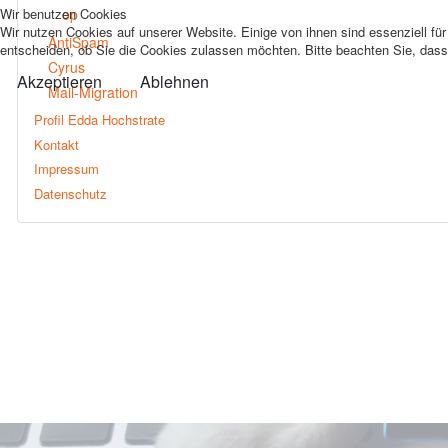
op
Wir benutzen Cookies
Wir nutzen Cookies auf unserer Website. Einige von ihnen sind essenziell fü
AntiSpam
entscheiden, ob Sie die Cookies zulassen möchten. Bitte beachten Sie, dass 
Cyrus
Akzeptieren
Ablehnen
Mail-Migration
Profil Edda Hochstrate
Kontakt
Impressum
Datenschutz