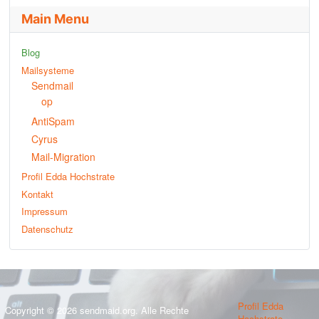
Main Menu
Blog
Mailsysteme
Sendmail
op
AntiSpam
Cyrus
Mail-Migration
Profil Edda Hochstrate
Kontakt
Impressum
Datenschutz
Profil Edda
Copyright © 2026 sendmaid.org. Alle Rechte
Hochstrate