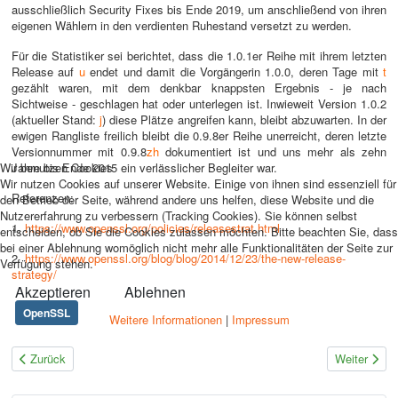
ausschließlich Security Fixes bis Ende 2019, um anschließend von ihren
eigenen Wählern in den verdienten Ruhestand versetzt zu werden.
Für die Statistiker sei berichtet, dass die 1.0.1er Reihe mit ihrem letzten
Release auf
u
endet und damit die Vorgängerin 1.0.0, deren Tage mit
t
gezählt waren, mit dem denkbar knappsten Ergebnis - je nach
Sichtweise - geschlagen hat oder unterlegen ist. Inwieweit Version 1.0.2
(aktueller Stand:
j
) diese Plätze angreifen kann, bleibt abzuwarten. In der
ewigen Rangliste freilich bleibt die 0.9.8er Reihe unerreicht, deren letzte
Versionnummer mit 0.9.8
zh
dokumentiert ist und uns mehr als zehn
Wir benutzen Cookies
Jahre bis Ende 2015 ein verlässlicher Begleiter war.
Wir nutzen Cookies auf unserer Website. Einige von ihnen sind essenziell für
Referenzen:
den Betrieb der Seite, während andere uns helfen, diese Website und die
Nutzererfahrung zu verbessern (Tracking Cookies). Sie können selbst
1.
https://www.openssl.org/policies/releasestrat.html
entscheiden, ob Sie die Cookies zulassen möchten. Bitte beachten Sie, dass
bei einer Ablehnung womöglich nicht mehr alle Funktionalitäten der Seite zur
2.
https://www.openssl.org/blog/blog/2014/12/23/the-new-release-
Verfügung stehen.
strategy/
Akzeptieren
Ablehnen
OpenSSL
Weitere Informationen
|
Impressum
Vorheriger Beitrag: Cyrus 3.0.0 stable
Nächster Bei
Zurück
Weiter